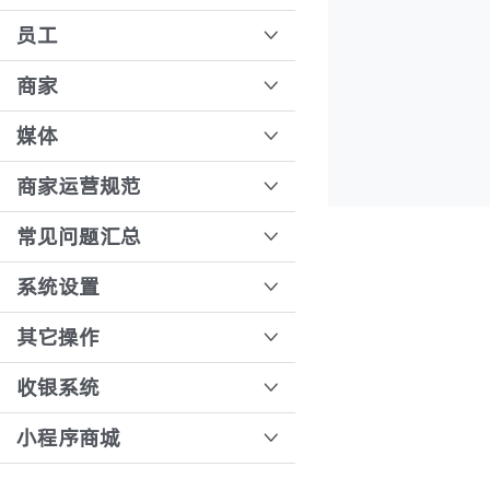
客户结算分摊原理
数据看板
员工
智能分拣系统
先货后款
业务员业绩
员工角色管理
商家
仓库精细化管理
先款后货
驾驶舱报表
操作员创建
批量报损报溢
连锁多商户模式下收银账号创建
媒体
退补审核
业务员创建
开通直播录制
商家运营规范
采购收货、结算
分拣员创建
直播间踢出和禁言会员
悦邻人人播商家规范
常见问题汇总
模板审核
门店常见问题汇总
系统设置
发行审核
打印模板配置
其它操作
售后订单说明文档
公众号跳转小程序的操作教程
收银系统
收银台设置退款审核
如何设置客服人员？
核销票据
小程序商城
模板绑定
如何更换小程序logo
收银台快捷键的运用
短信余额不足