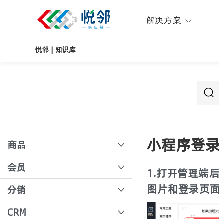
解决方案
悦邻 | 知识库
小程序登
商品
多规格商品导入
会员
1.打开管理端
佣金策略
图片和登录页
店长注册、绑定商户
分销
时价
设置客户账期
团长审核
CRM