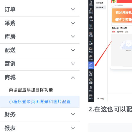
协议价
客户类型设置
商品佣金设置
悦邻拓客功能使用
订单
跨境购
B端用户前台角色权限设置
分销审核
公海客户
后台录单
采购
定金券流程操作
会员标签
分销关系定义
自定义模板
订单核价
采购单生成
库房
限购数量设置
设置会员账期
毛利测算
规则配置
B端订单退补流程
新增采购员和供应商
智能路径规划，散件拣货一趟搞定
配送
会员等级
分销方式：团长分销和会员分销的区别
业务员移动端操作流程
支付流水
手动新增采购单
SKU绑定货位
配送路线设置
营销
团长账号变更及会员变更团长
业务员代客下单
收银台、团长，导购核销流程
采购员移动端操作
入库单据
打印配送单
如何在直播间发放积分
商城
订单退货全流程
供应商创建报价单
库存安全阈值
运费模板操作教程
如何添加优惠券
商城配置添加删除功能
批量核销
供应商移动端
出库单据
供应商配送流程
小程序登录页面背景和图片配置
合并核销【分销端】
手机直接打标，供应商分拣更简单
2.在这也可以
电子秤单位切换
B端运费模板
财务
合并核销【收银端】
溯源
包装回收送积分
客户结算对账
报表
退货入库