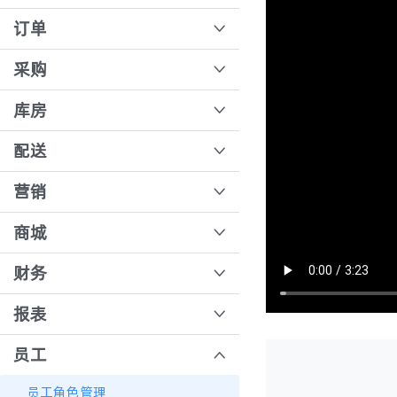
协议价
客户类型设置
商品佣金设置
悦邻拓客功能使用
订单
跨境购
B端用户前台角色权限设置
分销审核
公海客户
后台录单
采购
定金券流程操作
会员标签
分销关系定义
自定义模板
订单核价
采购单生成
库房
限购数量设置
设置会员账期
毛利测算
规则配置
B端订单退补流程
新增采购员和供应商
智能路径规划，散件拣货一趟搞定
配送
会员等级
分销方式：团长分销和会员分销的区别
业务员移动端操作流程
支付流水
手动新增采购单
SKU绑定货位
配送路线设置
营销
团长账号变更及会员变更团长
业务员代客下单
收银台、团长，导购核销流程
采购员移动端操作
入库单据
打印配送单
如何在直播间发放积分
商城
订单退货全流程
供应商创建报价单
库存安全阈值
运费模板操作教程
如何添加优惠券
商城配置添加删除功能
财务
批量核销
供应商移动端
出库单据
供应商配送流程
小程序登录页面背景和图片配置
客户结算对账
报表
合并核销【分销端】
手机直接打标，供应商分拣更简单
电子秤单位切换
B端运费模板
客户结算分摊原理
合并核销【收银端】
数据看板
员工
溯源
包装回收送积分
先货后款
业务员业绩
员工角色管理
退货入库