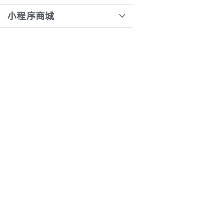
收银台设置退款审核
如何设置客服人员？
核销票据
小程序商城
模板绑定
如何更换小程序logo
收银台快捷键的运用
短信余额不足
站内消息
如何添加小程序的服务类目？
收银台商品整单改价、价格抹零
前置仓怎么接单？
订阅消息模板配置
如何修改用户头像
收银一体称调试
代客下单
基础设置-小程序配置
小程序审核通过后如何发布
强制刷新清除收银台缓存
首页精选
基础配置-刷单用户配置
订阅消息模板配置
基础配置-收银台配置
小程序订阅消息配置
基础设置-配送用户注册审核设置
起送价设置
蓝牙打印机教程