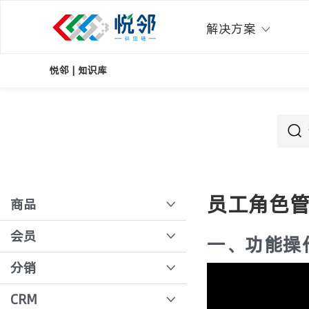
解决方案
悦邻 | 知识库
员工角色
商品
多规格商品导入
会员
一、功能操
佣金策略
店长注册、绑定商户
分销
时价
设置客户账期
团长审核
CRM