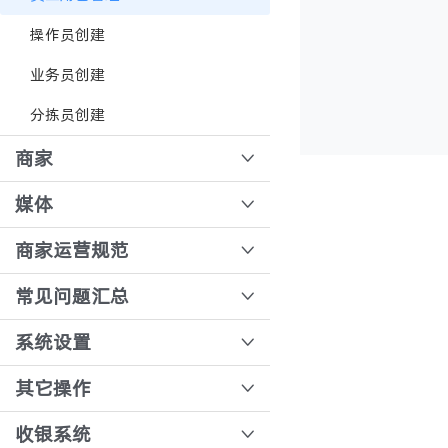
先款后货
驾驶舱报表
操作员创建
智能分拣系统
退补审核
业务员创建
仓库精细化管理
采购收货、结算
分拣员创建
批量报损报溢
模板审核
商家
发行审核
连锁多商户模式下收银账号创建
媒体
开通直播录制
商家运营规范
直播间踢出和禁言会员
悦邻人人播商家规范
常见问题汇总
门店常见问题汇总
系统设置
打印模板配置
其它操作
售后订单说明文档
公众号跳转小程序的操作教程
收银系统