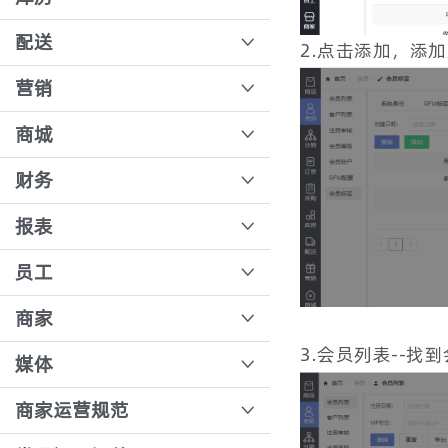
毛利测算
规则配置
B端订单退补流程
新增采购员和供应商
智能路径规划，散件拣货一趟搞定
配送
2.点击添加，添
分销方式：团长分销和会员分销的区别
业务员移动端操作流程
支付流水
手动新增采购单
SKU绑定货位
配送路线设置
营销
业务员代客下单
收银台、团长，导购核销流程
采购员移动端操作
入库单据
打印配送单
如何在直播间发放积分
商城
订单退货全流程
供应商创建报价单
库存安全阈值
运费模板操作教程
如何添加优惠券
商城配置添加删除功能
财务
批量核销
供应商移动端
出库单据
供应商配送流程
小程序登录页面背景和图片配置
客户结算对账
报表
合并核销【分销端】
手机直接打标，供应商分拣更简单
电子秤单位切换
B端运费模板
客户结算分摊原理
合并核销【收银端】
数据看板
员工
溯源
包装回收送积分
先货后款
业务员业绩
员工角色管理
商家
退货入库
先款后货
驾驶舱报表
3.会员列表--找
操作员创建
智能分拣系统
连锁多商户模式下收银账号创建
媒体
退补审核
业务员创建
仓库精细化管理
开通直播录制
商家运营规范
采购收货、结算
分拣员创建
批量报损报溢
直播间踢出和禁言会员