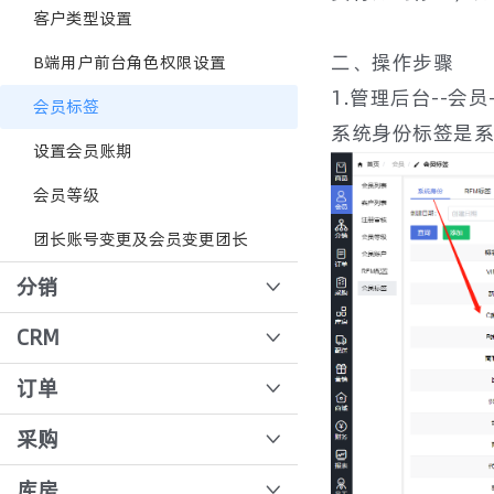
协议价
客户类型设置
跨境购
二、操作步骤
B端用户前台角色权限设置
1.管理后台--会员
定金券流程操作
会员标签
系统身份标签是系
限购数量设置
设置会员账期
会员等级
团长账号变更及会员变更团长
分销
团长审核
CRM
商品佣金设置
悦邻拓客功能使用
订单
分销审核
公海客户
后台录单
采购
分销关系定义
自定义模板
订单核价
采购单生成
库房