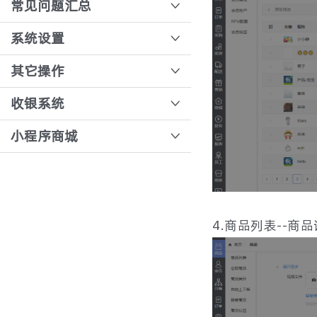
悦邻人人播商家规范
常见问题汇总
模板审核
门店常见问题汇总
系统设置
发行审核
打印模板配置
其它操作
售后订单说明文档
公众号跳转小程序的操作教程
收银系统
收银台设置退款审核
如何设置客服人员？
核销票据
小程序商城
模板绑定
如何更换小程序logo
收银台快捷键的运用
短信余额不足
站内消息
如何添加小程序的服务类目？
收银台商品整单改价、价格抹零
前置仓怎么接单？
订阅消息模板配置
如何修改用户头像
收银一体称调试
代客下单
4.商品列表--
基础设置-小程序配置
小程序审核通过后如何发布
强制刷新清除收银台缓存
首页精选
基础配置-刷单用户配置
订阅消息模板配置
基础配置-收银台配置
小程序订阅消息配置